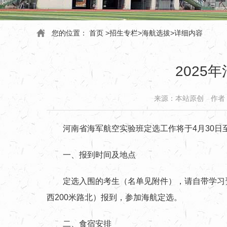
您的位置：
首页
>
招生专栏
>
海航选拔
>
详细内容
202
来源：本站原创
作者
河南省海军航空实验班定选工作将于
4
月
30
日
一、报到时间及地点
定选入围的考生（名单见
附件
），请自带学习
西200米路北）报到，参加海航定选。
二、食宿安排